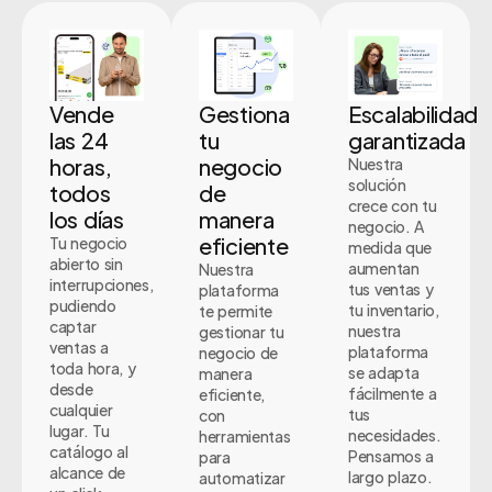
Vende
Gestiona
Escalabilidad
las 24
tu
garantizada
horas,
negocio
Nuestra
solución
todos
de
crece con tu
los días
manera
negocio. A
eficiente
Tu negocio
medida que
abierto sin
aumentan
Nuestra
interrupciones,
tus ventas y
plataforma
pudiendo
tu inventario,
te permite
captar
nuestra
gestionar tu
ventas a
plataforma
negocio de
toda hora, y
se adapta
manera
desde
fácilmente a
eficiente,
cualquier
tus
con
lugar. Tu
necesidades.
herramientas
catálogo al
Pensamos a
para
alcance de
largo plazo.
automatizar